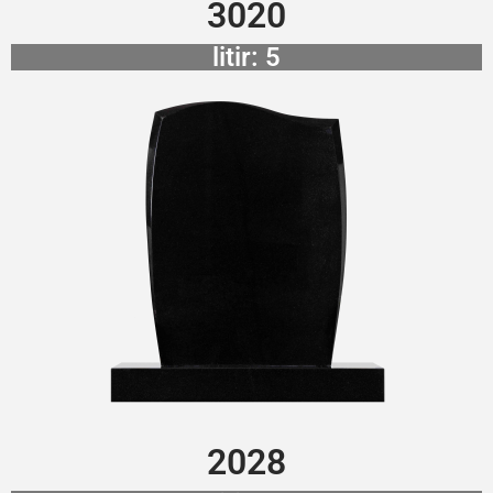
3020
litir: 5
2028