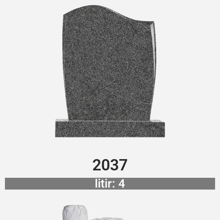
2037
litir: 4