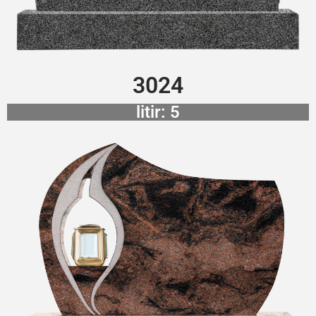
3024
litir: 5