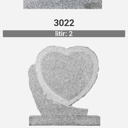
3022
litir: 2