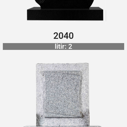
2040
litir: 2