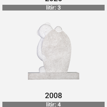
litir: 3
2008
litir: 4