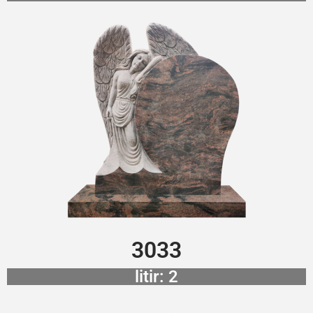
3033
litir: 2