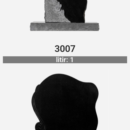
3007
litir: 1