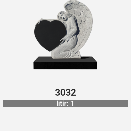
3032
litir: 1