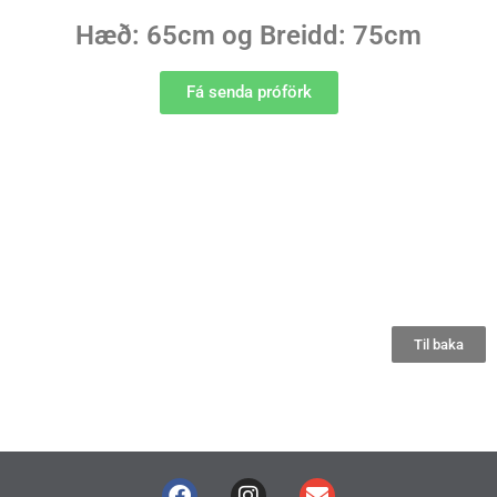
Hæð: 65cm og Breidd: 75cm
Fá senda próförk
Til baka