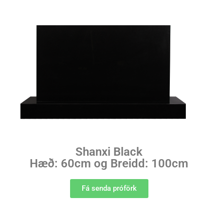
Shanxi Black
Hæð: 60cm og Breidd: 100cm
Fá senda próförk