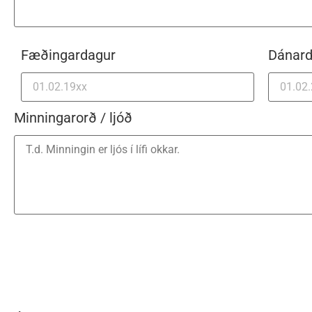
Fæðingardagur
Dánard
Minningarorð / ljóð