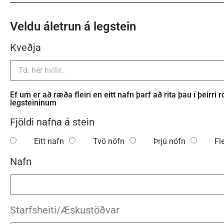
Veldu áletrun á legstein
Kveðja
Ef um er að ræða fleiri en eitt nafn þarf að rita þau í þeirri
legsteininum
Fjöldi nafna á stein
Eitt nafn
Tvö nöfn
Þrjú nöfn
Fl
Nafn
Starfsheiti/Æskustöðvar