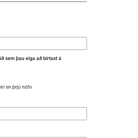
 röð sem þau eiga að birtast á
eiri en þrjú nöfn