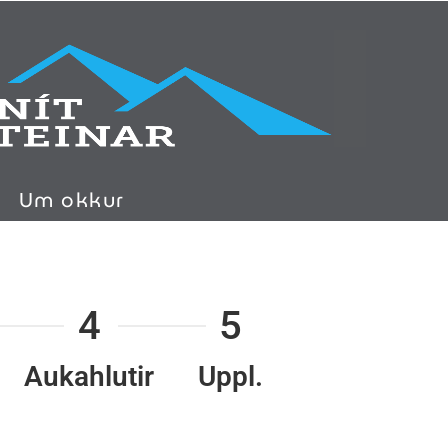
Um okkur
4
5
Aukahlutir
Uppl.