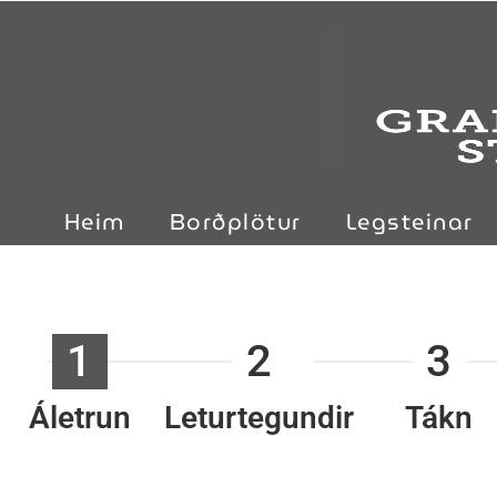
Heim
Borðplötur
Legsteinar
1
2
3
Áletrun
Leturtegundir
Tákn