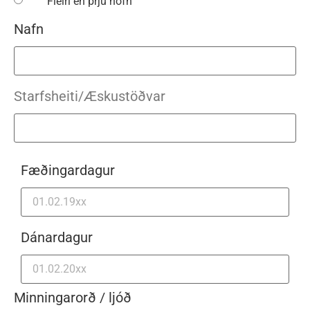
Fleiri en þrjú nöfn
Nafn
Starfsheiti/Æskustöðvar
Fæðingardagur
Dánardagur
Minningarorð / ljóð