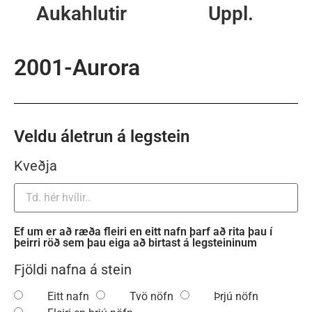
Aukahlutir
Uppl.
2001-Aurora
Veldu áletrun á legstein
Kveðja
Ef um er að ræða fleiri en eitt nafn þarf að rita þau í
þeirri röð sem þau eiga að birtast á legsteininum
Fjöldi nafna á stein
Eitt nafn
Tvö nöfn
Þrjú nöfn