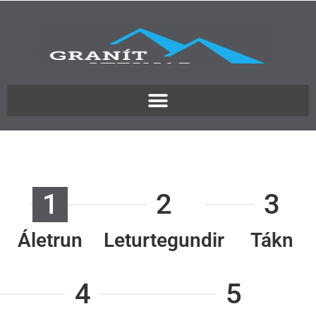
1
2
3
Áletrun
Leturtegundir
Tákn
4
5