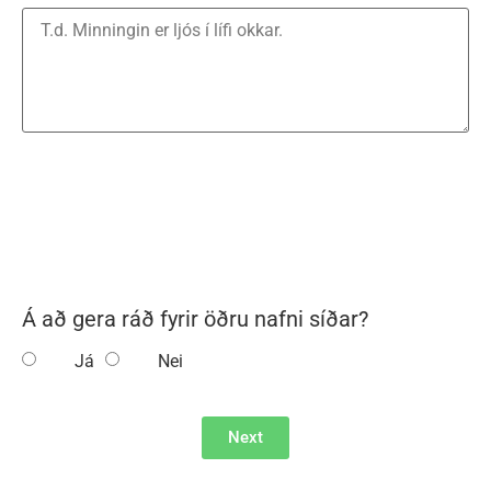
Á að gera ráð fyrir öðru nafni síðar?
Já
Nei
Next