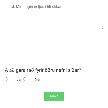
Á að gera ráð fyrir öðru nafni síðar?
Já
Nei
Next