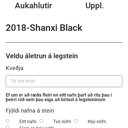
Aukahlutir
Uppl.
2018-Shanxi Black
Veldu áletrun á legstein
Kveðja
Ef um er að ræða fleiri en eitt nafn þarf að rita þau í
þeirri röð sem þau eiga að birtast á legsteininum
Fjöldi nafna á stein
Eitt nafn
Tvö nöfn
Þrjú nöfn