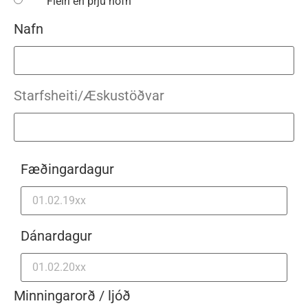
Fleiri en þrjú nöfn
Nafn
Starfsheiti/Æskustöðvar
Fæðingardagur
Dánardagur
Minningarorð / ljóð