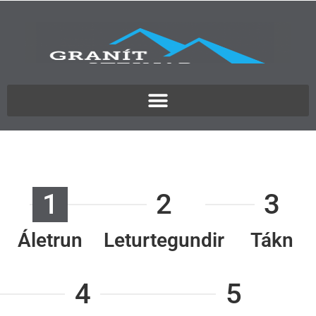
1
2
3
Áletrun
Leturtegundir
Tákn
4
5