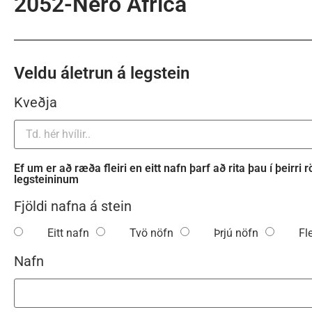
2052-Nero Africa
Veldu áletrun á legstein
Kveðja
Ef um er að ræða fleiri en eitt nafn þarf að rita þau í þeirri
legsteininum
Fjöldi nafna á stein
Eitt nafn
Tvö nöfn
Þrjú nöfn
Fl
Nafn