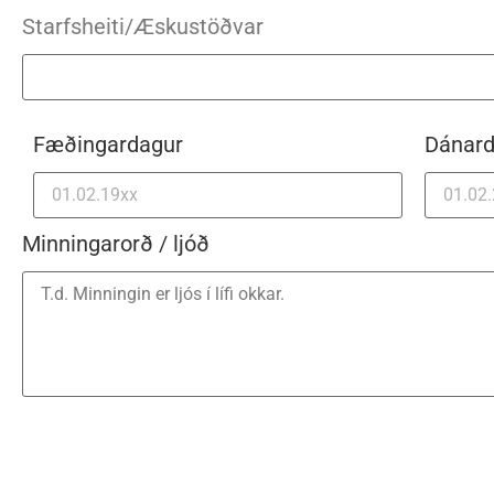
Starfsheiti/Æskustöðvar
Fæðingardagur
Dánard
Minningarorð / ljóð