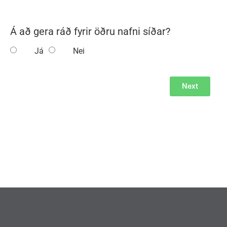
Á að gera ráð fyrir öðru nafni síðar?
Já
Nei
Next