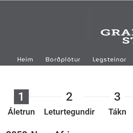
Heim
Borðplötur
Legsteinar
1
2
3
Áletrun
Leturtegundir
Tákn