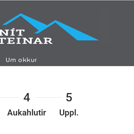
Um okkur
4
5
Aukahlutir
Uppl.