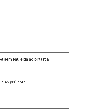
 röð sem þau eiga að birtast á
eiri en þrjú nöfn